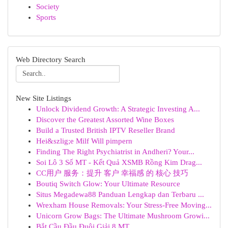
Society
Sports
Web Directory Search
New Site Listings
Unlock Dividend Growth: A Strategic Investing A...
Discover the Greatest Assorted Wine Boxes
Build a Trusted British IPTV Reseller Brand
Hei&szlig;e Milf Will pimpern
Finding The Right Psychiatrist in Andheri? Your...
Soi Lô 3 Số MT - Kết Quả XSMB Rồng Kim Drag...
CC用户 服务：提升 客户 幸福感 的 核心 技巧
Boutiq Switch Glow: Your Ultimate Resource
Situs Megadewa88 Panduan Lengkap dan Terbaru ...
Wrexham House Removals: Your Stress-Free Moving...
Unicorn Grow Bags: The Ultimate Mushroom Growi...
Bắt Cầu Đầu Đuôi Giải 8 MT