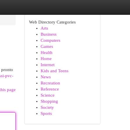
Web Directory Categories
Arts
Business
Computers
Games
Health
Home
Internet
è pronto
Kids and Teens
ssi-pvc-
News
Recreation
Reference
this page
Science
Shopping
Society
Sports