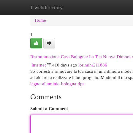
1 webdirectory
Home
New Site Listings
Add Site
Cat
Home
1
Ristrutturazione Casa Bologna: La Tua Nuova Dimora 
Internet
410 days ago
lorimihr211886
So vorresti a rinnovare la tua casa in una dimora moder
ad aiutarti a realizzare il tuo progetto. Moderni il tuo 
legno-alluminio-bologna-dps
Comments
Submit a Comment