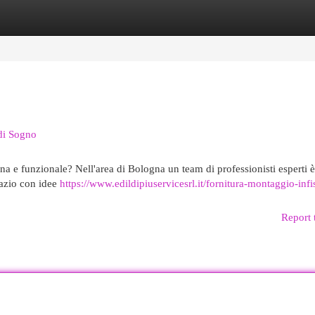
egories
Register
Login
di Sogno
na e funzionale? Nell'area di Bologna un team di professionisti esperti 
spazio con idee
https://www.edildipiuservicesrl.it/fornitura-montaggio-infi
Report 