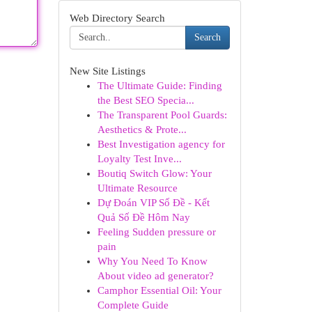
Web Directory Search
Search
New Site Listings
The Ultimate Guide: Finding
the Best SEO Specia...
The Transparent Pool Guards:
Aesthetics & Prote...
Best Investigation agency for
Loyalty Test Inve...
Boutiq Switch Glow: Your
Ultimate Resource
Dự Đoán VIP Số Đề - Kết
Quả Số Đề Hôm Nay
Feeling Sudden pressure or
pain
Why You Need To Know
About video ad generator?
Camphor Essential Oil: Your
Complete Guide