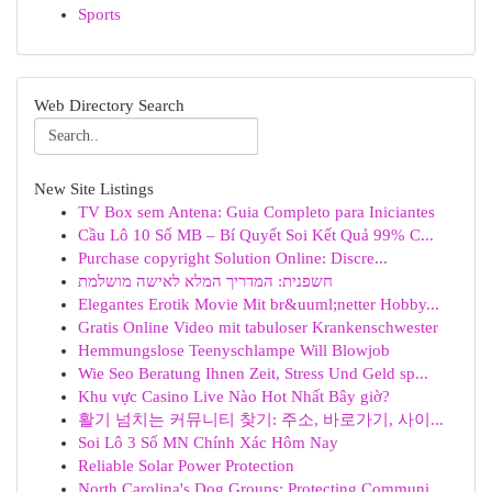
Sports
Web Directory Search
New Site Listings
TV Box sem Antena: Guia Completo para Iniciantes
Cầu Lô 10 Số MB – Bí Quyết Soi Kết Quả 99% C...
Purchase copyright Solution Online: Discre...
חשפנית: המדריך המלא לאישה מושלמת
Elegantes Erotik Movie Mit br&uuml;netter Hobby...
Gratis Online Video mit tabuloser Krankenschwester
Hemmungslose Teenyschlampe Will Blowjob
Wie Seo Beratung Ihnen Zeit, Stress Und Geld sp...
Khu vực Casino Live Nào Hot Nhất Bây giờ?
활기 넘치는 커뮤니티 찾기: 주소, 바로가기, 사이...
Soi Lô 3 Số MN Chính Xác Hôm Nay
Reliable Solar Power Protection
North Carolina's Dog Groups: Protecting Communi...