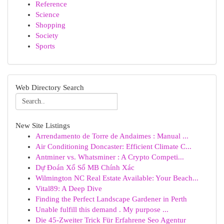
Reference
Science
Shopping
Society
Sports
Web Directory Search
New Site Listings
Arrendamento de Torre de Andaimes : Manual ...
Air Conditioning Doncaster: Efficient Climate C...
Antminer vs. Whatsminer : A Crypto Competi...
Dự Đoán Xổ Số MB Chính Xác
Wilmington NC Real Estate Available: Your Beach...
Vital89: A Deep Dive
Finding the Perfect Landscape Gardener in Perth
Unable fulfill this demand . My purpose ...
Die 45-Zweiter Trick Für Erfahrene Seo Agentur