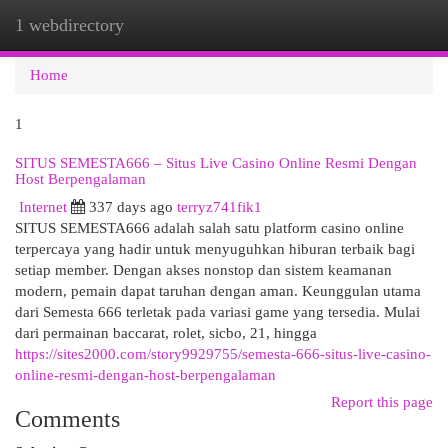
1 webdirectory
Togg
navi
Home
1
SITUS SEMESTA666 – Situs Live Casino Online Resmi Dengan
Host Berpengalaman
Internet
337 days ago
terryz741fik1
SITUS SEMESTA666 adalah salah satu platform casino online
terpercaya yang hadir untuk menyuguhkan hiburan terbaik bagi
setiap member. Dengan akses nonstop dan sistem keamanan
modern, pemain dapat taruhan dengan aman. Keunggulan utama
dari Semesta 666 terletak pada variasi game yang tersedia. Mulai
dari permainan baccarat, rolet, sicbo, 21, hingga
https://sites2000.com/story9929755/semesta-666-situs-live-casino-
online-resmi-dengan-host-berpengalaman
Report this page
Comments