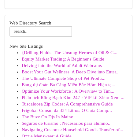
Web Directory Search
New Site Listings
{Drilling Fluids: The Unsung Heroes of Oil & G...
Equity Market Trading: A Beginner's Guide
Delving into the World of Adult Webcams
Boost Your Gut Wellness: A Deep Dive into Enter...
The Ultimate Complete Shop of Pet Produ...
Bảng dự đoán Ba Càng Miền Bắc Hôm Hiện tạ...
Optimize Your Workforce : A Overview to Tim...
Phân tích Rồng Bạch Kim 247 · VIP Lô Xiên: Xem ...
Tuscaloosa Zip Codes: A Comprehensive Guide
Frigobar Consul da 334 Litros: O Guia Comp...
The Buzz On Djs In Maine
Seguros de turismo : Necesarios para alumno...
Navigating Customs: Household Goods Transfer of...
Ozzie Menswear: A Guide