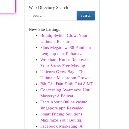
Web Directory Search
Search
New Site Listings
Boutiq Switch Glow: Your
Ultimate Resource
Situs Megadewa88 Panduan
Lengkap dan Terbaru ...
Wrexham House Removals:
Your Stress-Free Moving...
Unicorn Grow Bags: The
Ultimate Mushroom Growi...
Bắt Cầu Đầu Đuôi Giải 8 MT
Concerning Awareness Until
Mastery: A Educat...
Facts About Online casino
singapore app Revealed
Smart Pricing Solutions:
Maximize Your Boutiq...
Facebook Marketing: A