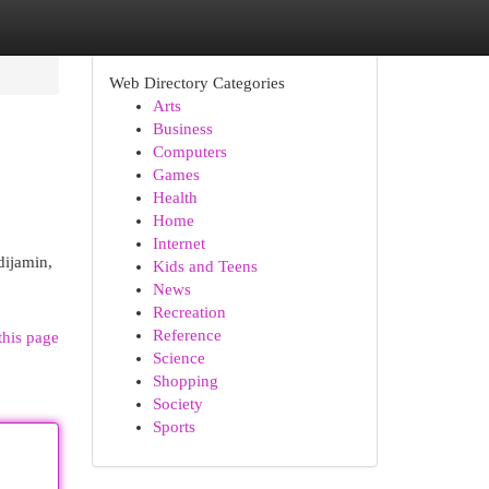
Web Directory Categories
Arts
Business
Computers
Games
Health
Home
Internet
dijamin,
Kids and Teens
News
Recreation
Reference
this page
Science
Shopping
Society
Sports