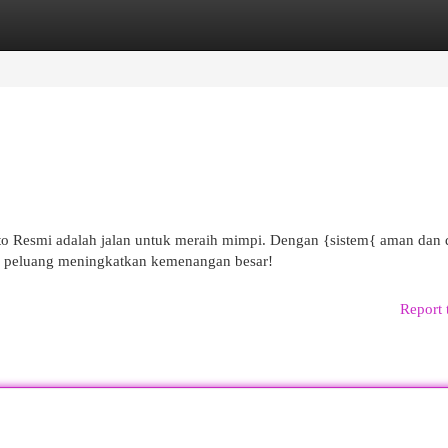
egories
Register
Login
o Resmi adalah jalan untuk meraih mimpi. Dengan {sistem{ aman dan 
 peluang meningkatkan kemenangan besar!
Report 