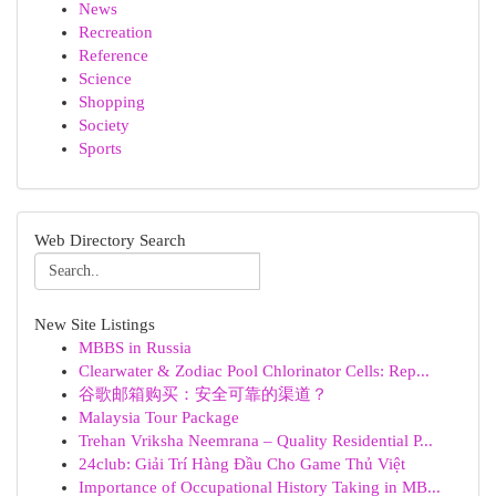
News
Recreation
Reference
Science
Shopping
Society
Sports
Web Directory Search
New Site Listings
MBBS in Russia
Clearwater & Zodiac Pool Chlorinator Cells: Rep...
谷歌邮箱购买：安全可靠的渠道？
Malaysia Tour Package
Trehan Vriksha Neemrana – Quality Residential P...
24club: Giải Trí Hàng Đầu Cho Game Thủ Việt
Importance of Occupational History Taking in MB...