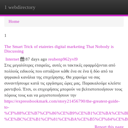
1 webdirectory
Togg
navi
Home
1
The Smart Trick of etaireies digital marketing That Nobody is
Discussing
Internet
87 days ago
reubenp962yvl9
Στις μεγαλύτερες εταιρείες, αυτές οι τακτικές εφαρμόζονται από
πολλούς ειδικούς που εστιάζουν κάθε ένα σε ένα ή δύο από τα
ψηφιακά κανάλια της επιχείρησης. Θα χαρούμε να σας
συναντήσουμε κατά τις εργάσιμες ώρες μας. Παρακαλούμε κλείστε
ραντεβού. Έτσι, οι επιχειρήσεις μπορούν να βελτιστοποιήσουν τους
πόρους τους και να μεγιστοποιήσουν την
https://expressbookmark.com/story21456790/the-greatest-guide-
to-
%CF%88%CE%B7%CF%86%CE%B9%CE%B1%CE%BA%CE%BF
%CE%BC%CE%B1%CF%81%CE%BA%CE%B5%CF%84%CE%
Report this page