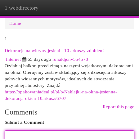
1 webdirectory
Togg
navi
Home
1
Dekoracje na witryny jesieni - 10 arkuszy zdobień!
Internet
65 days ago
ronaldjcnv554578
Ozdabiaj balkon przed zimą z naszymi wyjątkowymi dekoracjami
na okna! Oferujemy zestaw składający się z dziesięciu arkuszy
pełnych wiosennych motywów, idealnych do stworzenia
przytulnej atmosfery. Znajdź
https://opakowaniadeal.pl/pl/p/Naklejki-na-okna-jesienna-
dekoracja-okien-10arkusz/6707
Report this page
Comments
Submit a Comment