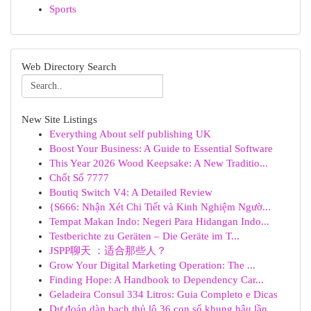
Sports
Web Directory Search
New Site Listings
Everything About self publishing UK
Boost Your Business: A Guide to Essential Software
This Year 2026 Wood Keepsake: A New Traditio...
Chốt Số 7777
Boutiq Switch V4: A Detailed Review
{S666: Nhận Xét Chi Tiết và Kinh Nghiệm Ngườ...
Tempat Makan Indo: Negeri Para Hidangan Indo...
Testberichte zu Geräten – Die Geräte im T...
JSPP聊天 ：适合那些人？
Grow Your Digital Marketing Operation: The ...
Finding Hope: A Handbook to Dependency Car...
Geladeira Consul 334 Litros: Guia Completo e Dicas
Dự đoán dàn bạch thủ lô 36 con số khung hậu lần...